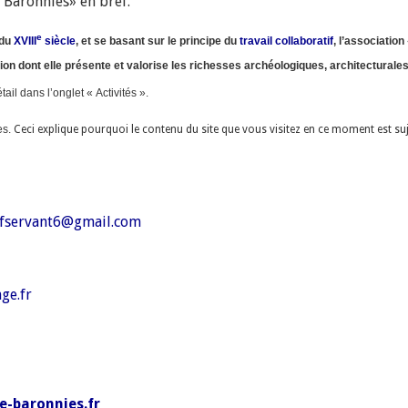
 Baronnies» en bref.
e
 du
XVIII
siècle
, et se basant sur le principe du
travail collaboratif
, l’associatio
on dont elle présente et valorise les richesses archéologiques, architecturales 
ail dans l’onglet « Activités ».
es.
Ceci explique pourquoi le contenu du site que vous visitez en ce moment est su
fservant6@gmail.com
ge.fr
e-b
aronnies.fr