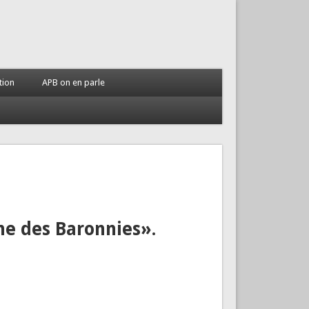
tion
APB on en parle
ine des Baronnies».