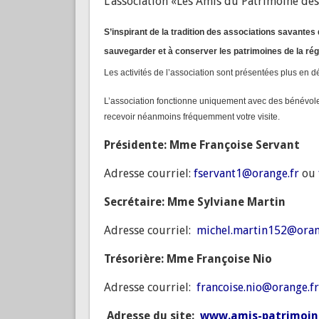
L’association «Les Amis du Patrimoine des
S’inspirant de la tradition des associations savantes
sauvegarder et à conserver les patrimoines de la régi
Les activités de l’association sont présentées plus en dét
L’association fonctionne uniquement avec des bénévol
recevoir néanmoins fréquemme
nt votre visite.
Présidente: Mme Françoise Servant
Adresse courriel:
fservant1@orange.fr
ou
Secrétaire: Mme Sylviane Martin
Adresse courriel:
michel.martin152@oran
Trésorière: Mme Françoise Nio
Adresse courriel:
francoise.nio@orange.fr
Adresse du site:
www.amis-patrimoin